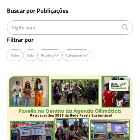
Buscar por Publiçações
Nome
Filtrar por
Sobrenome
Todos
Data
Projetos
Categorias
Email
Deixe uma mensagem