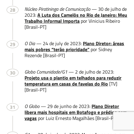
Núcleo Piratininga de Comunicação
— 30 de julho de
28
2023:
A Luta dos Camelôs no Rio de Janeiro: Meu
Trabalho Informal Importa
por Vinicius Ribeiro
[Brasil-PT]
O Dia
— 24 de july de 2023:
Plano Diretor: áreas
29
mais pobres “terão prioridade”
por Sidney
Rezende [Brasil-PT]
Globo Comunidade/G1
— 2 de julho de 2023:
30
Projeto usa o plantio em telhados para reduzir
temperatura em casas de favelas do Rio
[TV]
[Brasil-PT]
O Globo
— 29 de junho de 2023:
Plano Diretor
31
libera mais hospitais em Botafogo e prédios sem
vagas
por Luiz Ernesto Magalhães [Brasil-PT]