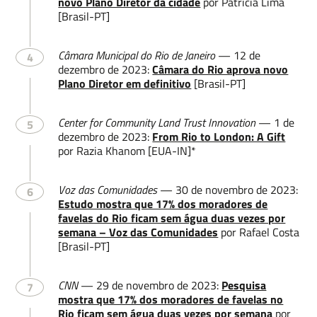
novo Plano Diretor da cidade
por Patricia Lima
[Brasil-PT]
Câmara Municipal do Rio de Janeiro
— 12 de
4
dezembro de 2023:
Câmara do Rio aprova novo
Plano Diretor em definitivo
[Brasil-PT]
Center for Community Land Trust Innovation
— 1 de
5
dezembro de 2023:
From Rio to London: A Gift
por Razia Khanom [EUA-IN]*
Voz das Comunidades
— 30 de novembro de 2023:
6
Estudo mostra que 17% dos moradores de
favelas do Rio ficam sem água duas vezes por
semana – Voz das Comunidades
por Rafael Costa
[Brasil-PT]
CNN
— 29 de novembro de 2023:
Pesquisa
7
mostra que 17% dos moradores de favelas no
Rio ficam sem água duas vezes por semana
por