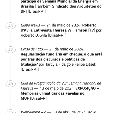
participa da Semana Mundial da Energia em
Brasília
[Também:
Sindicato dos Arquitetos do
DF
] [Brasil-PT]
Globo News
— 21 de maio de 2024:
Roberto
46
D’Ávila Entrevista Theresa Williamson
[TV] por
Roberto D’Ávila [Brasil-PT]
Brasil de Fato
— 21 de maio de 2024:
47
Regularização fundiária em cheque: o que está
por trás dos discursos e políticas de
titulação?
por Tarcyla Fidalgo e Felipe Litsek
[Brasil-PT]
Guia da Programação da 22ª Semana Nacional de
48
Museus
— 13 de maio de 2024:
EXPOSIÇÃO –
Memórias Climáticas das Favelas no
MUF
[Brasil-PT]
WebSummit Rio
— 18 de abril de 2024:
How
49