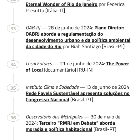
Eternal Wonder of Rio de Janeiro
por Federica
Presutto [Itália-IT]
OAB-RJ
— 28 de junho de 2024:
Plano Diretor:
33
OABRJ aborda a regulamentação do
desenvolvimento urbano e da política ambiental
da cidade do Rio
por Biah Santiago [Brasil-PT]
Local Futures
— 21 de junho de 2024:
The Power
34
of Local
[documentário] [RU-IN]
Instituto Clima e Sociedade
—13 de junho de 2024:
35
Rede Favela Sustentável apresenta soluções no
Congresso Nacional
[Brasil-PT]
Observatório das Metrópoles —
30 de maio de
36
2024:
Terceiro “RMRJ em Debate” aborda
moradia e política habitacional
[Brasil-PT]