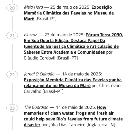
Meia Hora
— 25 de maio de 2025:
Exposição
20
Memória Climática das Favelas no Museu da
Maré
[Brasil-PT]
Fiocruz
— 23 de maio de 2025:
Fórum Terra 2030,
21
Em Sua Quarta Edição, Destaca Papel Da
Juventude Na Justiça Climática e Articulação de
Saberes Entre Academia e Comunidades
por
Cláudio Cordovil [Brasil-PT]
Jornal O Cidadão
— 14 de maio de 2025:
22
Exposição Memória Climática das Favelas ganha
relançamento no Museu da Maré
por Christóvão
Carvalho [Brasil-PT]
The Guardian
— 14 de maio de 2025:
How
23
memories of clean water, frogs and fresh air
could help save Rio’s favelas from future climate
disaster
por Júlia Dias Carneiro [Inglaterra-IN]