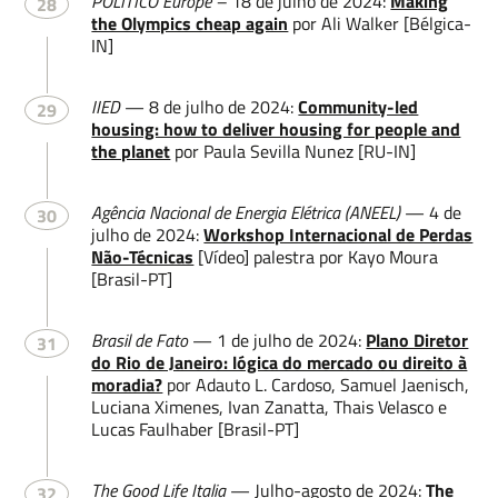
POLITICO Europe –
18 de julho de 2024:
Making
28
the Olympics cheap again
por Ali Walker [Bélgica-
IN]
IIED
— 8 de julho de 2024:
Community-led
29
housing: how to deliver housing for people and
the planet
por Paula Sevilla Nunez [RU-IN]
Agência Nacional de Energia Elétrica (ANEEL)
— 4 de
30
julho de 2024:
Workshop Internacional de Perdas
Não-Técnicas
[Vídeo] palestra por Kayo Moura
[Brasil-PT]
Brasil de Fato
— 1 de julho de 2024:
Plano Diretor
31
do Rio de Janeiro: lógica do mercado ou direito à
moradia?
por Adauto L. Cardoso, Samuel Jaenisch,
Luciana Ximenes, Ivan Zanatta, Thais Velasco e
Lucas Faulhaber [Brasil-PT]
The Good Life Italia
— Julho-agosto de 2024:
The
32