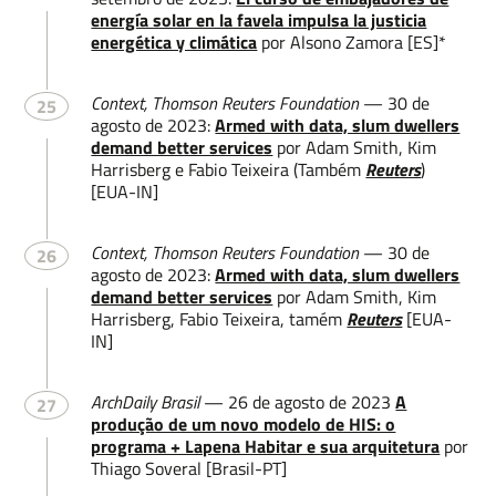
energía solar en la favela impulsa la justicia
energética y climática
por Alsono Zamora [ES]*
Context, Thomson Reuters Foundation
— 30 de
25
agosto de 2023:
Armed with data, slum dwellers
demand better services
por Adam Smith, Kim
Harrisberg e Fabio Teixeira (Também
Reuters
)
[EUA-IN]
Context, Thomson Reuters Foundation
— 30 de
26
agosto de 2023:
Armed with data, slum dwellers
demand better services
por Adam Smith, Kim
Harrisberg, Fabio Teixeira, tamém
Reuters
[EUA-
IN]
ArchDaily Brasil
— 26 de agosto de 2023
A
27
produção de um novo modelo de HIS: o
programa + Lapena Habitar e sua arquitetura
por
Thiago Soveral [Brasil-PT]