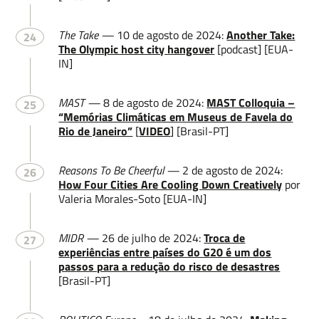
The Take —
10 de agosto de 2024:
Another Take:
24
The Olympic host city hangover
[podcast] [EUA-
IN]
MAST —
8 de agosto de 2024:
MAST Colloquia –
25
“Memórias Climáticas em Museus de Favela do
Rio de Janeiro”
[
VIDEO
] [Brasil-PT]
Reasons To Be Cheerful —
2 de agosto de 2024:
26
How Four Cities Are Cooling Down Creatively
por
Valeria Morales-Soto [EUA-IN]
MIDR —
26 de julho de 2024:
Troca de
27
experiências entre países do G20 é um dos
passos para a redução do risco de desastres
[Brasil-PT]