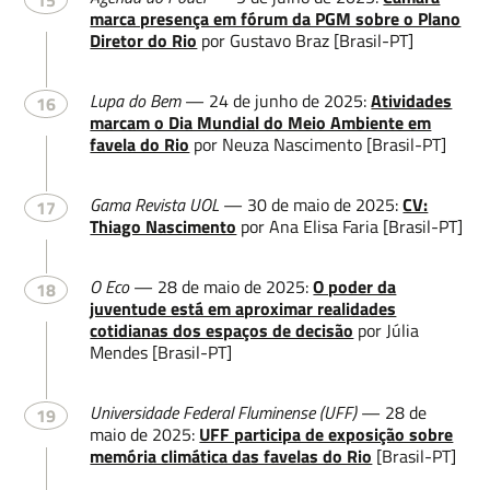
15
marca presença em fórum da PGM sobre o Plano
Diretor do Rio
por Gustavo Braz [Brasil-PT]
Lupa do Bem
— 24 de junho de 2025:
Atividades
16
marcam o Dia Mundial do Meio Ambiente em
favela do Rio
por Neuza Nascimento [Brasil-PT]
Gama Revista UOL
— 30 de maio de 2025:
CV:
17
Thiago Nascimento
por Ana Elisa Faria [Brasil-PT]
O Eco
— 28 de maio de 2025:
O poder da
18
juventude está em aproximar realidades
cotidianas dos espaços de decisão
por Júlia
Mendes [Brasil-PT]
Universidade Federal Fluminense (UFF)
— 28 de
19
maio de 2025:
UFF participa de exposição sobre
memória climática das favelas do Rio
[Brasil-PT]