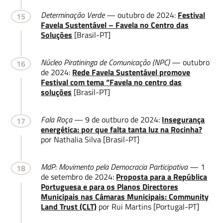
Determinação Verde
— outubro de 2024:
Festival
15
Favela Sustentável – Favela no Centro das
Soluções
[Brasil-PT]
Núcleo Piratininga de Comunicação (NPC)
— outubro
16
de 2024:
Rede Favela Sustentável promove
Festival com tema “Favela no centro das
soluções
[Brasil-PT]
Fala Roça
— 9 de outburo de 2024:
Insegurança
17
energética: por que falta tanta luz na Rocinha?
por Nathalia Silva [Brasil-PT]
MdP: Movimento pela Democracia Participativa
— 1
18
de setembro de 2024:
Proposta para a República
Portuguesa e para os Planos Directores
Municipais nas Câmaras Municipais: Community
Land Trust (CLT)
por Rui Martins [Portugal-PT]