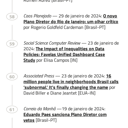
Rumen Abreu [Brasil-PT]
Caos Planejado
— 29 de janeiro de 2024:
O novo
58
Plano Diretor do Rio de Janeiro: um olhar crítico
por Rogerio Goldfeld Cardeman [Brasil-PT]
Social Science Computer Review
— 23 de janeiro de
59
2024:
The Impact of Inequalities on Data
Policies: Favelas Unified Dashboard Case
Study
por Elisa Campos [IN]
Associated Press
— 23 de janeiro de 2024:
16
60
million people live in neighborhoods Brasil calls
‘subnormal.’ It’s finally changing the name
por
David Biller e Diane Jeantet [EUA-IN]
Correio da Manhã
—19 de janeiro de 2024:
61
Eduardo Paes sanciona Plano Diretor com
vetos
[Brasil-PT]