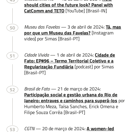
should cities of the future look? Panel with
CatComm and TETO
[YouTube] [Brasil-IN]
Museu das Favelas
— 3 de abril de 2024:
Tá, mas
50
por que um Museu das Favelas?
[Instagram
video] por Simas [Brasil-PT]
Cidade Vivida
— 1 de abril de 2024:
Cidade de
51
Fato: EP#96 – Termo Territorial Coletivo e a
Regularização Fundiária
[podcast] por Simas
[Brasil-PT]
Brasil de Fato
— 21 de março de 2024:
52
Participação social e gestão urbana do Rio de
Janeiro: entraves e caminhos para superá-los
por
Humberto Meza, Taísa Sanches, Erick Omena e
Filipe Souza Corrêa [Brasil-PT]
CGTN
— 20 de março de 2024:
A women-led
53