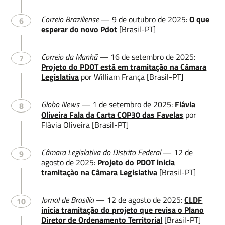
Correio Braziliense
— 9 de outubro de 2025:
O que
6
esperar do novo Pdot
[Brasil-PT]
Correio da Manhã
— 16 de setembro de 2025:
7
Projeto do PDOT está em tramitação na Câmara
Legislativa
por William França [Brasil-PT]
Globo News
— 1 de setembro de 2025:
Flávia
8
Oliveira Fala da Carta COP30 das Favelas
por
Flávia Oliveira [Brasil-PT]
Nome
Câmara Legislativa do Distrito Federal
— 12 de
9
agosto de 2025:
Projeto do PDOT inicia
tramitação na Câmara Legislativa
[Brasil-PT]
Sobrenome
Jornal de Brasília
— 12 de agosto de 2025:
CLDF
10
inicia tramitação do projeto que revisa o Plano
Diretor de Ordenamento Territorial
[Brasil-PT]