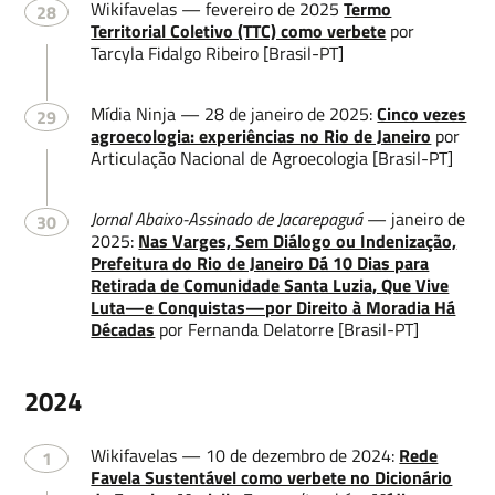
Wikifavelas — fevereiro de 2025
Termo
28
Territorial Coletivo (TTC) como verbete
por
Tarcyla Fidalgo Ribeiro [Brasil-PT]
Mídia Ninja — 28 de janeiro de 2025:
Cinco vezes
29
agroecologia: experiências no Rio de Janeiro
por
Articulação Nacional de Agroecologia [Brasil-PT]
Jornal Abaixo-Assinado de Jacarepaguá
— janeiro de
30
2025:
Nas Varges, Sem Diálogo ou Indenização,
Prefeitura do Rio de Janeiro Dá 10 Dias para
Retirada de Comunidade Santa Luzia, Que Vive
Luta—e Conquistas—por Direito à Moradia Há
Décadas
por Fernanda Delatorre [Brasil-PT]
2024
Wikifavelas — 10 de dezembro de 2024:
Rede
1
Favela Sustentável como verbete no Dicionário