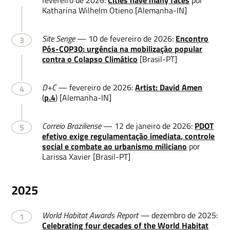
fevereiro de 2026:
Cities have many faces
por
Katharina Wilhelm Otieno [Alemanha-IN]
Site Senge
— 10 de fevereiro de 2026:
Encontro
3
Pós-COP30: urgência na mobilização popular
contra o Colapso Climático
[Brasil-PT]
D+C
— fevereiro de 2026:
Artist: David Amen
4
(
p.4
) [Alemanha-IN]
Correio Braziliense
— 12 de janeiro de 2026:
PDOT
5
efetivo exige regulamentação imediata, controle
social e combate ao urbanismo miliciano
por
Larissa Xavier [Brasil-PT]
2025
World Habitat Awards
Report —
dezembro de 2025:
1
Celebrating four decades of the World Habitat