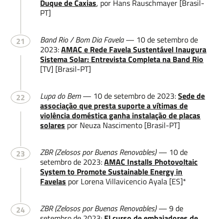
Duque de Caxias
, por Hans Rauschmayer [Brasil-
PT]
Band Rio / Bom Dia Favela
— 10 de setembro de
21
2023:
AMAC e Rede Favela Sustentável Inaugura
Sistema Solar: Entrevista Completa na Band Rio
[TV] [Brasil-PT]
Lupa do Bem
— 10 de setembro de 2023:
Sede de
22
associação que presta suporte a vítimas de
violência doméstica ganha instalação de placas
solares
por Neuza Nascimento [Brasil-PT]
ZBR (Zelosos por Buenas Renovables)
— 10 de
23
setembro de 2023:
AMAC Installs Photovoltaic
System to Promote Sustainable Energy in
Favelas
por Lorena Villavicencio Ayala [ES]*
ZBR (Zelosos por Buenas Renovables)
— 9 de
24
setembro de 2023:
El curso de embajadores de