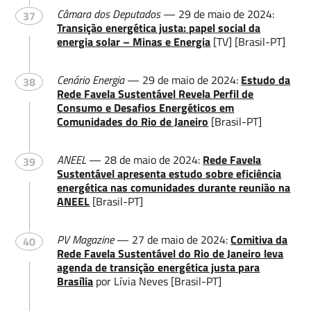
Câmara dos Deputados
— 29 de maio de 2024:
37
Transição energética justa: papel social da
energia solar – Minas e Energia
[TV] [Brasil-PT]
Cenário Energia
— 29 de maio de 2024:
Estudo da
38
Rede Favela Sustentável Revela Perfil de
Consumo e Desafios Energéticos em
Comunidades do Rio de Janeiro
[Brasil-PT]
ANEEL
— 28 de maio de 2024:
Rede Favela
39
Sustentável apresenta estudo sobre eficiência
energética nas comunidades durante reunião na
ANEEL
[Brasil-PT]
PV Magazine
— 27 de maio de 2024:
Comitiva da
40
Rede Favela Sustentável do Rio de Janeiro leva
agenda de transição energética justa para
Brasília
por Lívia Neves [Brasil-PT]