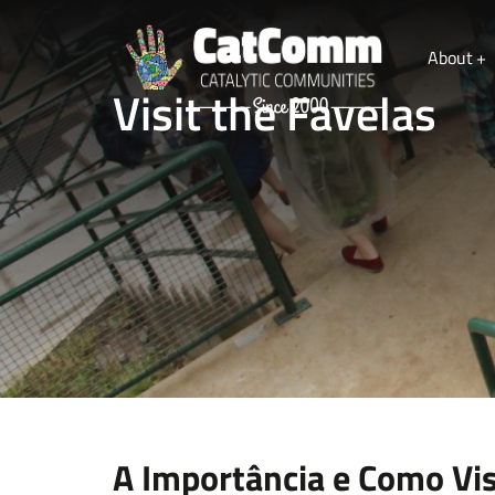
About
Visit the Favelas
Name
Email
Leave a message
A Importância e Como Vis