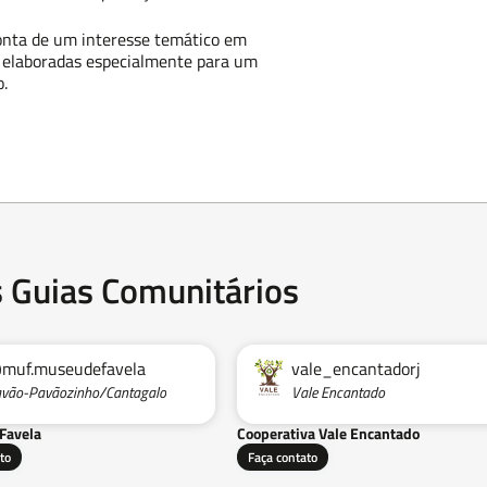
onta de um interesse temático em
as elaboradas especialmente para um
o.
s Guias Comunitários
muf.museudefavela
vale_encantadorj
vão-Pavãozinho/Cantagalo
Vale Encantado
Favela
Cooperativa Vale Encantado
to
Faça contato