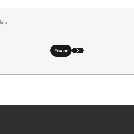
licy
Enviar