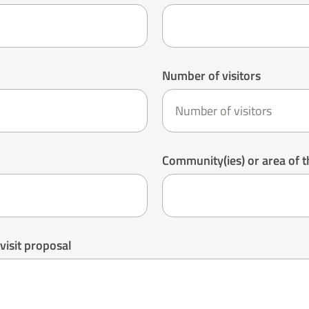
Number of visitors
Community(ies) or area of th
visit proposal