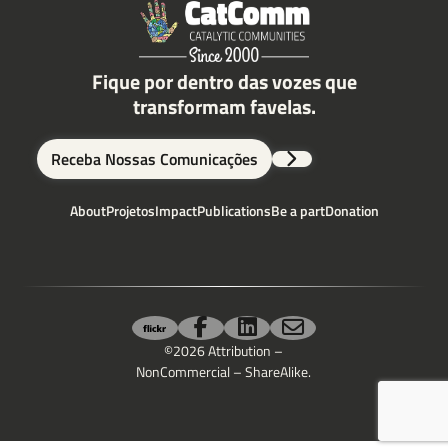
Email
Fique por dentro das vozes que
transformam favelas.
Leave a message
Receba Nossas Comunicações
About
Projetos
Impact
Publications
Be a part
Donation
Enviar
©2026 Attribution –
NonCommercial – ShareAlike.