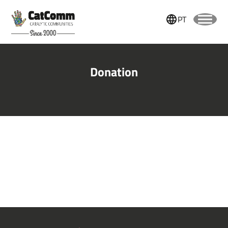
PT
Donation
Name
Lastname