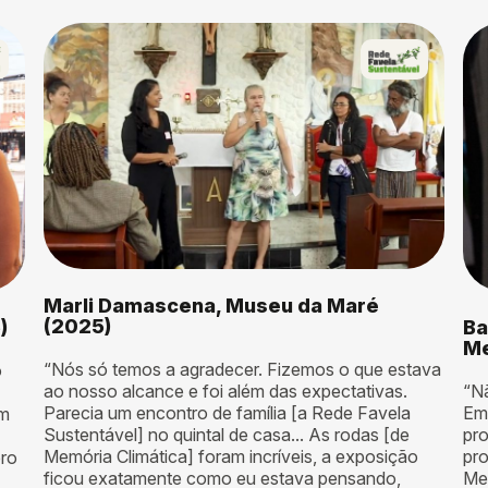
r
Marli Damascena, Museu da Maré
(2025)
)
Ba
Me
“Nós só temos a agradecer. Fizemos o que estava
o
ao nosso alcance e foi além das expectativas.
“Nã
Parecia um encontro de família [a Rede Favela
Em
om
Sustentável] no quintal de casa... As rodas [de
pro
Memória Climática] foram incríveis, a exposição
pro
bro
ficou exatamente como eu estava pensando,
Mem