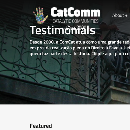
About
Testimonials
Name
Desde 2000, a ComCat atua como uma grande red
em prol da realização plena do Direito à Favela. L
quem faz parte desta história.
Clique aqui para co
Email
Leave a message
Featured