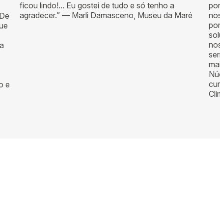
ficou lindo!... Eu gostei de tudo e só tenho a
por
agradecer.” — Marli Damasceno, Museu da Maré
nos
 De
po
que
sol
nos
 a
se
mai
Núc
cu
o e
Cli