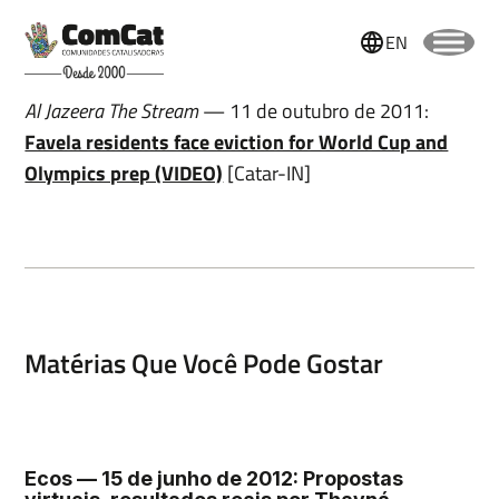
EN
Al Jazeera The Stream
— 11 de outubro de 2011:
Favela residents face eviction for World Cup and
Olympics prep (VIDEO)
[Catar-IN]
Matérias Que Você Pode Gostar
Nome
Ecos — 15 de junho de 2012: Propostas