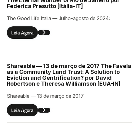
The Eternal Wonder of Rio de Janeiro por
Sobrenome
Federica Presutto [Itália-IT]
The Good Life Italia — Julho-agosto de 2024:
Leia Agora
Email
Shareable — 13 de março de 2017 The Favela
Deixe uma mensagem
as a Community Land Trust: A Solution to
Eviction and Gentrification? por David
Robertson e Theresa Williamson [EUA-IN]
Shareable — 13 de março de 2017
Leia Agora
Enviar