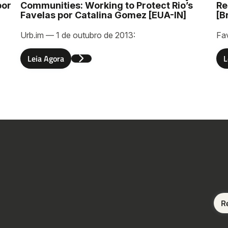
por
Communities: Working to Protect Rio’s
Re
Favelas por Catalina Gomez [EUA-IN]
[B
Urb.im — 1 de outubro de 2013:
Fa
r
Leia Agora
L
R