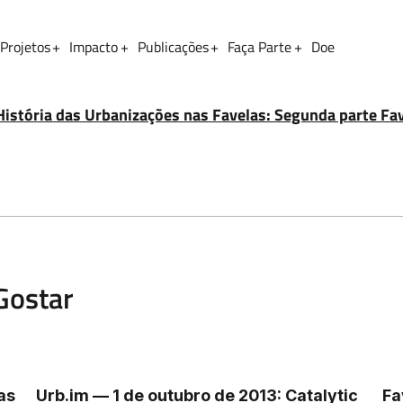
Projetos
Impacto
Publicações
Faça Parte
Doe
Sobrenome
História das Urbanizações nas Favelas: Segunda parte F
Gostar
as
Urb.im — 1 de outubro de 2013: Catalytic
Fa