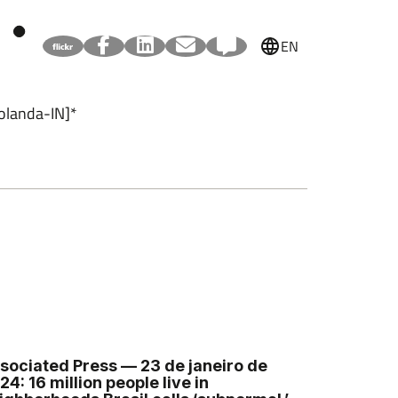
EN
olanda-IN]*
sociated Press — 23 de janeiro de
24: 16 million people live in