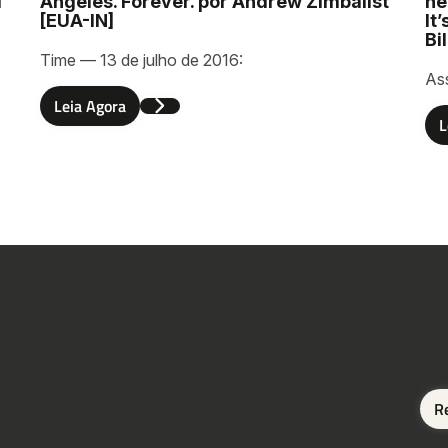
d
Angeles. Forever. por Andrew Zimbalist
ne
[EUA-IN]
It
Bi
Time — 13 de julho de 2016:
As
Leia Agora
r
L
R