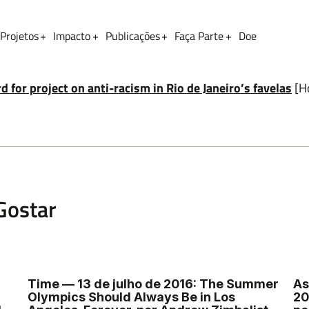
Projetos
Impacto
Publicações
Faça Parte
Doe
Sobrenome
for project on anti-racism in Rio de Janeiro’s favelas
[H
Gostar
Time — 13 de julho de 2016: The Summer
As
Olympics Should Always Be in Los
20