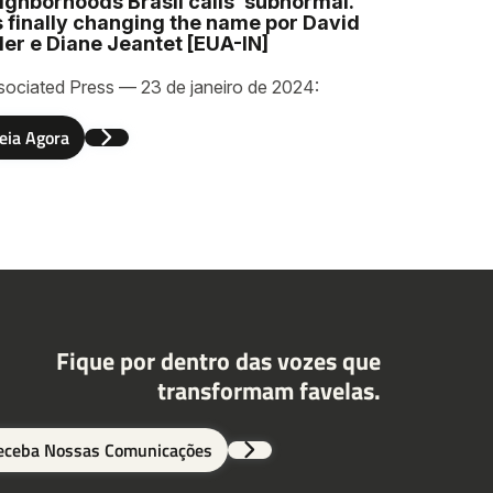
ighborhoods Brasil calls ‘subnormal.’
’s finally changing the name por David
ller e Diane Jeantet [EUA-IN]
sociated Press — 23 de janeiro de 2024:
eia Agora
Fique por dentro das vozes que
transformam favelas.
eceba Nossas Comunicações