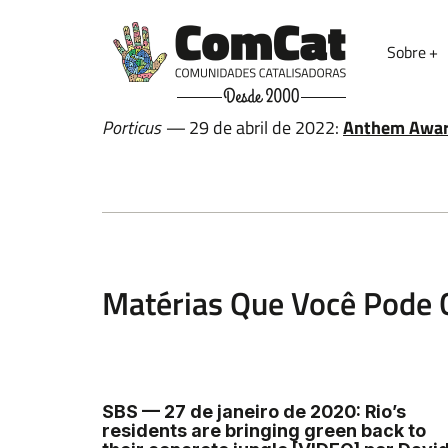
Sobre
Nome
Porticus —
29 de abril de 2022:
Anthem Award 
Email
Matérias Que Você Pode 
Deixe uma mensagem
SBS — 27 de janeiro de 2020: Rio’s
residents are bringing green back to