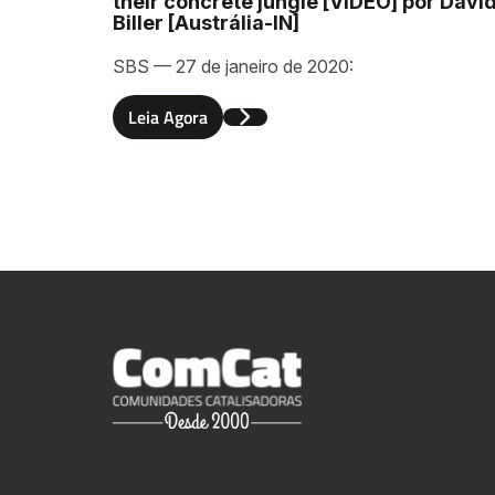
their concrete jungle [VIDEO] por Davi
Biller [Austrália-IN]
SBS — 27 de janeiro de 2020:
Leia Agora
Envia