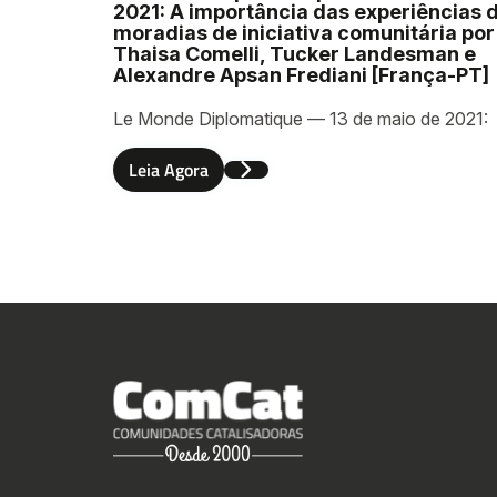
2021: A importância das experiências 
moradias de iniciativa comunitária por
Thaisa Comelli, Tucker Landesman e
Alexandre Apsan Frediani [França-PT]
Le Monde Diplomatique — 13 de maio de 2021:
Envia
Leia Agora