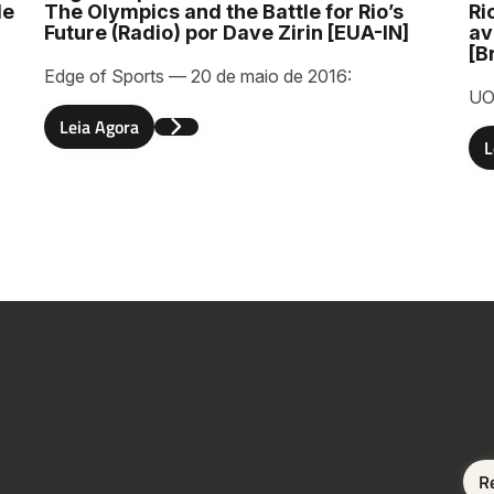
de
The Olympics and the Battle for Rio’s
Ri
Future (Radio) por Dave Zirin [EUA-IN]
av
[B
Edge of Sports — 20 de maio de 2016:
UO
r
Leia Agora
L
R