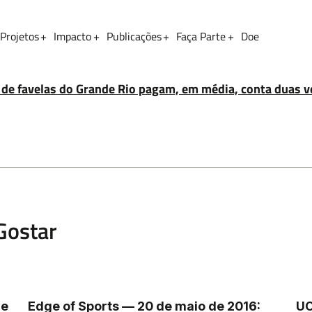
Projetos
Impacto
Publicações
Faça Parte
Doe
Sobrenome
 de favelas do Grande Rio pagam, em média, conta duas 
Gostar
de
Edge of Sports — 20 de maio de 2016:
UO