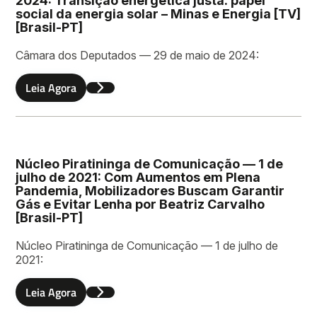
2024: Transição energética justa: papel
Sobrenome
social da energia solar – Minas e Energia [TV]
[Brasil-PT]
Câmara dos Deputados — 29 de maio de 2024:
Leia Agora
Email
Núcleo Piratininga de Comunicação — 1 de
Deixe uma mensagem
julho de 2021: Com Aumentos em Plena
Pandemia, Mobilizadores Buscam Garantir
Gás e Evitar Lenha por Beatriz Carvalho
[Brasil-PT]
Núcleo Piratininga de Comunicação — 1 de julho de
2021:
Leia Agora
Enviar