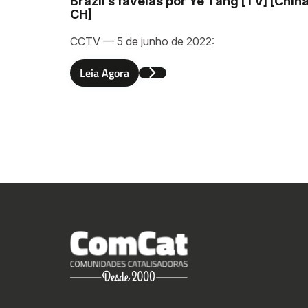
Brazil’s favelas por Ye Tang [TV] [Chin
CH]
CCTV — 5 de junho de 2022:
Leia Agora
Envia