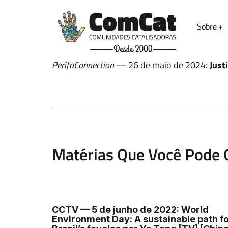
Sobre
Nome
PerifaConnection
— 26 de maio de 2024:
Just
Email
Matérias Que Você Pode 
Deixe uma mensagem
CCTV — 5 de junho de 2022: World
Environment Day: A sustainable path f