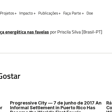
Projetos
Impacto
Publicações
Faça Parte
Doe
Sobrenome
iça energética nas favelas
por Priscila Silva [Brasil-PT]
Gostar
Progressive City — 7 de junho de 2017 An
Rá
or
Informal Settlement in Puerto Rico Has
Co