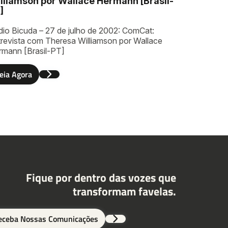
lliamson por Wallace Hermann [Brasil-
]
dio Bicuda – 27 de julho de 2002: ComCat:
trevista com Theresa Williamson por Wallace
rmann [Brasil-PT]
eia Agora
Fique por dentro das vozes que
transformam favelas.
eceba Nossas Comunicações