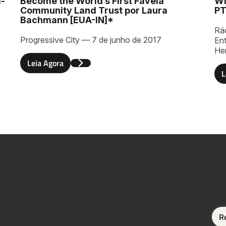
a-
Become the World’s First Favela
Wi
Community Land Trust por Laura
PT
Bachmann [EUA-IN]*
Rá
Progressive City — 7 de junho de 2017
En
He
r
Leia Agora
L
R