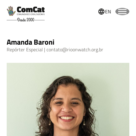
EN
Amanda Baroni
Repórter Especial
contato@rioonwatch.org.br
Nome
Sobrenome