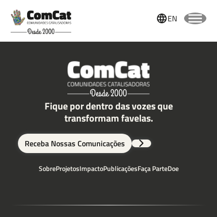
EN
Fique por dentro das vozes que
transformam favelas.
Nome
Receba Nossas Comunicações
Sobre
Projetos
Impacto
Publicações
Faça Parte
Doe
Sobrenome