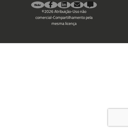
Email
©2026 Atribuição-Uso não
comercial-Compartilhamento pela
mesma licença
Deixe uma mensagem
Enviar