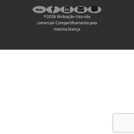
Email
©2026 Atribuição-Uso não
comercial-Compartilhamento pela
mesma licença
Deixe uma mensagem
Enviar