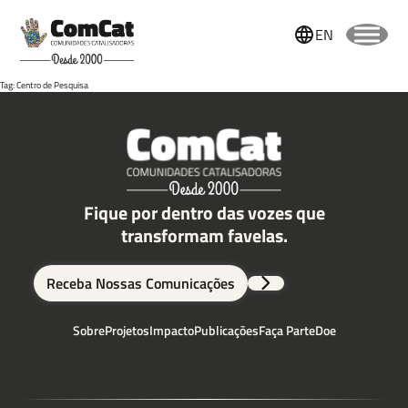
EN
Tag: Centro de Pesquisa
Fique por dentro das vozes que
Nome
transformam favelas.
Receba Nossas Comunicações
Sobrenome
Sobre
Projetos
Impacto
Publicações
Faça Parte
Doe