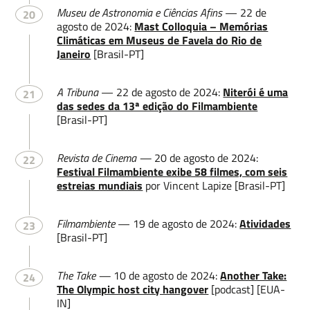
Museu de Astronomia e Ciências Afins
— 22 de
20
agosto de 2024:
Mast Colloquia – Memórias
Climáticas em Museus de Favela do Rio de
Janeiro
[Brasil-PT]
A Tribuna
— 22 de agosto de 2024:
Niterói é uma
21
das sedes da 13ª edição do Filmambiente
[Brasil-PT]
Revista de Cinema —
20 de agosto de 2024:
22
Festival Filmambiente exibe 58 filmes, com seis
estreias mundiais
por Vincent Lapize [Brasil-PT]
Filmambiente
— 19 de agosto de 2024:
Atividades
23
[Brasil-PT]
The Take —
10 de agosto de 2024:
Another Take:
24
The Olympic host city hangover
[podcast] [EUA-
IN]