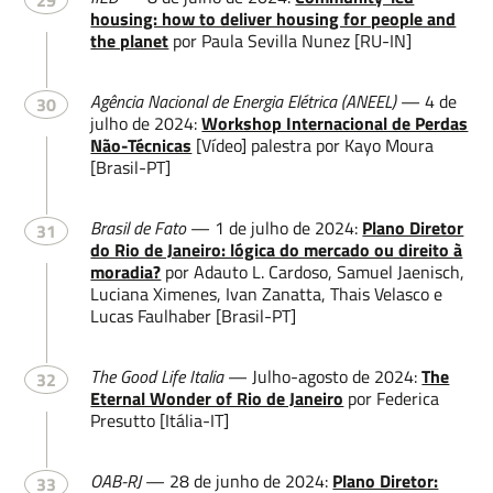
29
housing: how to deliver housing for people and
the planet
por Paula Sevilla Nunez [RU-IN]
Agência Nacional de Energia Elétrica (ANEEL)
— 4 de
30
julho de 2024:
Workshop Internacional de Perdas
Não-Técnicas
[Vídeo] palestra por Kayo Moura
[Brasil-PT]
Brasil de Fato
— 1 de julho de 2024:
Plano Diretor
31
do Rio de Janeiro: lógica do mercado ou direito à
moradia?
por Adauto L. Cardoso, Samuel Jaenisch,
Luciana Ximenes, Ivan Zanatta, Thais Velasco e
Lucas Faulhaber [Brasil-PT]
The Good Life Italia
— Julho-agosto de 2024:
The
32
Eternal Wonder of Rio de Janeiro
por Federica
Presutto [Itália-IT]
OAB-RJ
— 28 de junho de 2024:
Plano Diretor:
33