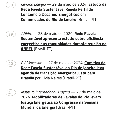
Cenário Energia
— 29 de maio de 2024:
Estudo da
38
Rede Favela Sustentável Revela Perfil de
Consumo e Desafios Energéticos em
Comunidades do Rio de Janeiro
[Brasil-PT]
ANEEL
— 28 de maio de 2024:
Rede Favela
39
Sustentável apresenta estudo sobre eficiência
energética nas comunidades durante reunião na
ANEEL
[Brasil-PT]
PV Magazine
— 27 de maio de 2024:
Comitiva da
40
Rede Favela Sustentável do Rio de Janeiro leva
agenda de transição energética justa para
Brasília
por Lívia Neves [Brasil-PT]
Instituto Internacional Arayara
— 27 de maio de
41
2024:
Mobilizadores de Favelas do Rio levam
Justiça Energética ao Congresso na Semana
Mundial da Energia
[Brasil-PT]