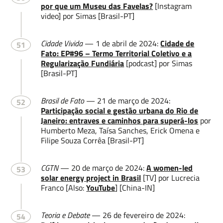
por que um Museu das Favelas?
[Instagram
video] por Simas [Brasil-PT]
Cidade Vivida
— 1 de abril de 2024:
Cidade de
51
Fato: EP#96 – Termo Territorial Coletivo e a
Regularização Fundiária
[podcast] por Simas
[Brasil-PT]
Brasil de Fato
— 21 de março de 2024:
52
Participação social e gestão urbana do Rio de
Janeiro: entraves e caminhos para superá-los
por
Humberto Meza, Taísa Sanches, Erick Omena e
Filipe Souza Corrêa [Brasil-PT]
CGTN
— 20 de março de 2024:
A women-led
53
solar energy project in Brasil
[TV] por Lucrecia
Franco [Also:
YouTube
] [China-IN]
Teoria e Debate
— 26 de fevereiro de 2024:
54