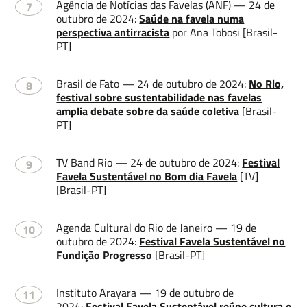
Agência de Notícias das Favelas (ANF) — 24 de
7
outubro de 2024:
Saúde na favela numa
Email
perspectiva antirracista
por Ana Tobosi [Brasil-
PT]
Brasil de Fato — 24 de outubro de 2024:
No Rio,
8
festival sobre sustentabilidade nas favelas
Deixe uma mensagem
amplia debate sobre da saúde coletiva
[Brasil-
PT]
TV Band Rio — 24 de outubro de 2024:
Festival
9
Favela Sustentável no Bom dia Favela
[TV]
[Brasil-PT]
Agenda Cultural do Rio de Janeiro — 19 de
10
Enviar
outubro de 2024:
Festival Favela Sustentável no
Fundição Progresso
[Brasil-PT]
Instituto Arayara — 19 de outubro de
11
2024:
Festival Favela Sustentável reúne cultura e