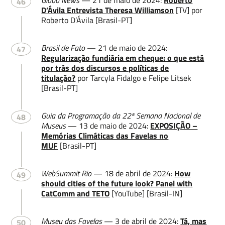
Globo News
— 21 de maio de 2024:
Roberto
46
D’Ávila Entrevista Theresa Williamson
[TV] por
Roberto D’Ávila [Brasil-PT]
Brasil de Fato
— 21 de maio de 2024:
47
Regularização fundiária em cheque: o que está
por trás dos discursos e políticas de
titulação?
por Tarcyla Fidalgo e Felipe Litsek
[Brasil-PT]
Guia da Programação da 22ª Semana Nacional de
48
Museus
— 13 de maio de 2024:
EXPOSIÇÃO –
Memórias Climáticas das Favelas no
MUF
[Brasil-PT]
WebSummit Rio
— 18 de abril de 2024:
How
49
should cities of the future look? Panel with
CatComm and TETO
[YouTube] [Brasil-IN]
Museu das Favelas
— 3 de abril de 2024:
Tá, mas
50