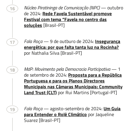
Núcleo Piratininga de Comunicação (NPC)
— outubro
16
de 2024:
Rede Favela Sustentável promove
Festival com tema “Favela no centro das
soluções
[Brasil-PT]
Fala Roça
— 9 de outburo de 2024:
Insegurança
17
energética: por que falta tanta luz na Rocinha?
por Nathalia Silva [Brasil-PT]
MdP: Movimento pela Democracia Participativa
— 1
18
de setembro de 2024:
Proposta para a República
Portuguesa e para os Planos Directores
Municipais nas Câmaras Municipais: Community
Land Trust (CLT)
por Rui Martins [Portugal-PT]
Fala Roça
— agosto-setembro de 2024:
Um Guia
19
para Entender o Rolê Climático
por Jaqueline
Suarez [Brasil-PT]