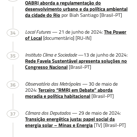
OABRJ aborda a regulamentação do
desenvolvimento urbano e da política ambiental
da cidade do Rio
por Biah Santiago [Brasil-PT]
Local Futures
— 21 de junho de 2024:
The Power
34
of Local
[documentário] [RU-IN]
Instituto Clima e Sociedade
—13 de junho de 2024:
35
Rede Favela Sustentável apresenta soluções no
Congresso Nacional
[Brasil-PT]
Observatório das Metrópoles —
30 de maio de
36
2024:
Terceiro “RMRJ em Debate” aborda
moradia e política habitacional
[Brasil-PT]
Câmara dos Deputados
— 29 de maio de 2024:
37
Transição energética justa: papel social da
energia solar – Minas e Energia
[TV] [Brasil-PT]