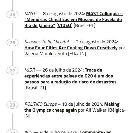
MAST —
8 de agosto de 2024:
MAST Colloquia –
25
“Memórias Climáticas em Museus de Favela do
Rio de Janeiro”
[
VIDEO
] [Brasil-PT]
Reasons To Be Cheerful —
2 de agosto de 2024:
26
How Four Cities Are Cooling Down Creatively
por
Valeria Morales-Soto [EUA-IN]
MIDR —
26 de julho de 2024:
Troca de
27
experiências entre países do G20 é um dos
passos para a redução do risco de desastres
[Brasil-PT]
POLITICO Europe –
18 de julho de 2024:
Making
28
the Olympics cheap again
por Ali Walker [Bélgica-
IN]
IIED
— 8 de julho de 2024:
Community-led