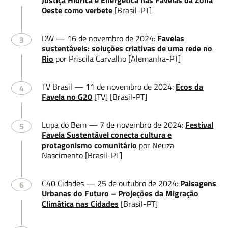
Justiça Hídrica e Energética nas Favelas da Zona
Oeste como verbete
[Brasil-PT]
DW — 16 de novembro de 2024:
Favelas
3
sustentáveis: soluções criativas de uma rede no
Rio
por Priscila Carvalho [Alemanha-PT]
TV Brasil — 11 de novembro de 2024:
Ecos da
4
Favela no G20
[TV] [Brasil-PT]
Lupa do Bem — 7 de novembro de 2024:
Festival
5
Favela Sustentável conecta cultura e
Nome
protagonismo comunitário
por Neuza
Nascimento [Brasil-PT]
C40 Cidades — 25 de outubro de 2024:
Paisagens
6
Sobrenome
Urbanas do Futuro – Projeções da Migração
Climática nas Cidades
[Brasil-PT]