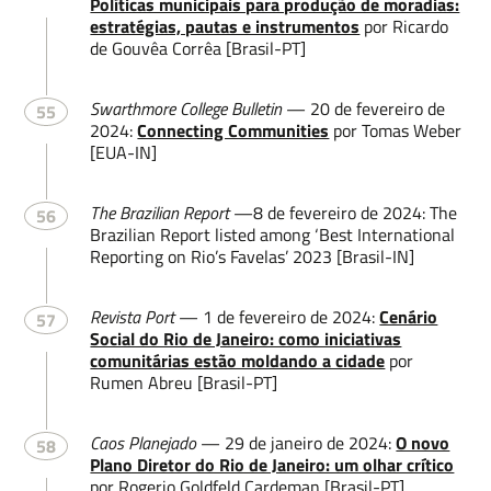
Políticas municipais para produção de moradias:
estratégias, pautas e instrumentos
por Ricardo
de Gouvêa Corrêa [Brasil-PT]
Swarthmore College Bulletin
— 20 de fevereiro de
55
2024:
Connecting Communities
por Tomas Weber
[EUA-IN]
The Brazilian Report
—8 de fevereiro de 2024: The
56
Brazilian Report listed among ‘Best International
Reporting on Rio’s Favelas’ 2023 [Brasil-IN]
Revista Port
— 1 de fevereiro de 2024:
Cenário
57
Social do Rio de Janeiro: como iniciativas
comunitárias estão moldando a cidade
por
Rumen Abreu [Brasil-PT]
Caos Planejado
— 29 de janeiro de 2024:
O novo
58
Plano Diretor do Rio de Janeiro: um olhar crítico
por Rogerio Goldfeld Cardeman [Brasil-PT]