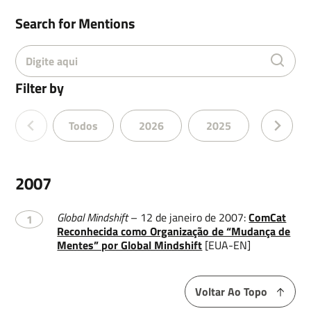
Search for Mentions
Email
Filter by
Todos
2026
2025
2024
Leave a message
2007
Global Mindshift
– 12 de janeiro de 2007:
ComCat
1
Reconhecida como Organização de “Mudança de
Mentes” por Global Mindshift
[EUA-EN]
Enviar
Voltar Ao Topo