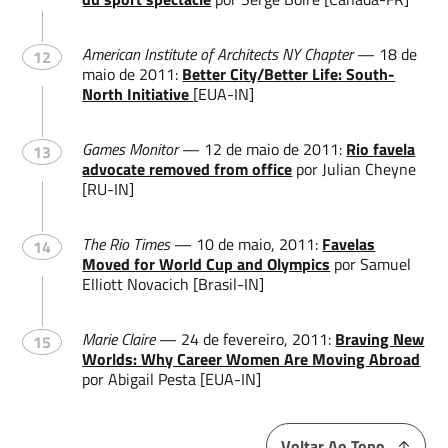
American Institute of Architects NY Chapter
— 18 de
12
maio de 2011:
Better City/Better Life: South-
North Initiative
[EUA-IN]
Games Monitor
— 12 de maio de 2011:
Rio favela
13
advocate removed from office
por Julian Cheyne
[RU-IN]
The Rio Times
— 10 de maio, 2011:
Favelas
14
Moved for World Cup and Olympics
por Samuel
Elliott Novacich [Brasil-IN]
Marie Claire
— 24 de fevereiro, 2011:
Braving New
15
Worlds: Why Career Women Are Moving Abroad
por Abigail Pesta [EUA-IN]
Voltar Ao Topo