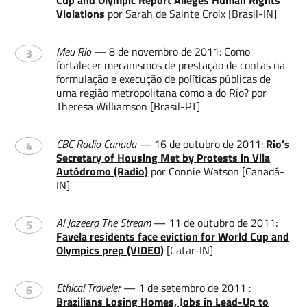
Cup and Olympic Report Alleges Human Rights
Violations
por Sarah de Sainte Croix [Brasil-IN]
Meu Rio
— 8 de novembro de 2011: Como
3
fortalecer mecanismos de prestação de contas na
formulação e execução de políticas públicas de
Enviar
uma região metropolitana como a do Rio? por
Theresa Williamson [Brasil-PT]
CBC Radio Canada
— 16 de outubro de 2011:
Rio’s
4
Secretary of Housing Met by Protests in Vila
Autódromo (Radio)
por Connie Watson [Canadá-
IN]
Al Jazeera The Stream
— 11 de outubro de 2011:
5
Favela residents face eviction for World Cup and
Olympics prep (VIDEO)
[Catar-IN]
Ethical Traveler
— 1 de setembro de 2011 :
6
Brazilians Losing Homes, Jobs in Lead-Up to