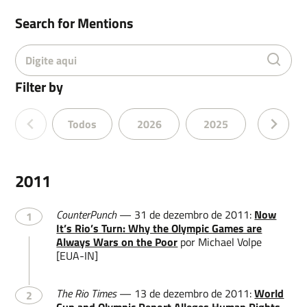
Search for Mentions
Name
Filter by
Lastname
Todos
2026
2025
2024
2011
Email
CounterPunch
— 31 de dezembro de 2011:
Now
1
It’s Rio’s Turn: Why the Olympic Games are
Always Wars on the Poor
por Michael Volpe
[EUA-IN]
Leave a message
The Rio Times
— 13 de dezembro de 2011:
World
2