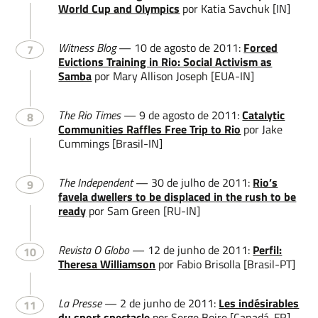
World Cup and Olympics
por Katia Savchuk [IN]
Witness Blog
— 10 de agosto de 2011:
Forced
7
Evictions Training in Rio: Social Activism as
Samba
por Mary Allison Joseph [EUA-IN]
The Rio Times
— 9 de agosto de 2011:
Catalytic
8
Communities Raffles Free Trip to Rio
por Jake
Cummings [Brasil-IN]
The Independent
— 30 de julho de 2011:
Rio’s
9
favela dwellers to be displaced in the rush to be
ready
por Sam Green [RU-IN]
Revista O Globo
— 12 de junho de 2011:
Perfil:
10
Theresa Williamson
por Fabio Brisolla [Brasil-PT]
La Presse
— 2 de junho de 2011:
Les indésirables
11
du sport spectacle
por Serge Boire [Canadá-FR]