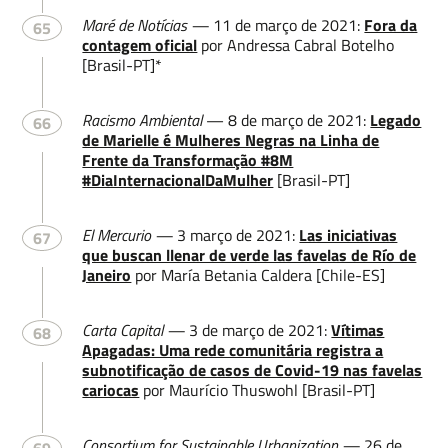
Maré de Notícias —
11 de março de 2021:
Fora da
65
contagem oficial
por Andressa Cabral Botelho
[Brasil-PT]*
Racismo Ambiental
— 8 de março de 2021:
Legado
66
de Marielle é Mulheres Negras na Linha de
Frente da Transformação #8M
#DiaInternacionalDaMulher
[Brasil-PT]
El Mercurio —
3 março de 2021:
Las iniciativas
67
que buscan llenar de verde las favelas de Río de
Janeiro
por María Betania Caldera [Chile-ES]
Carta Capital —
3 de março de 2021:
Vítimas
68
Apagadas: Uma rede comunitária registra a
subnotificação de casos de Covid-19 nas favelas
cariocas
por Maurício Thuswohl [Brasil-PT]
Consortium for Sustainable Urbanization —
26 de