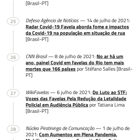
[Brasil-PT]
Defesa Agência de Notícias —
14 de julho de 2021:
25
Radar Covid-19 Favela aborda fome e impactos
da Covid-19 na população em situação de rua
[Brasil-PT]
CNN Brasil —
8 de julho de 2021:
No ar há um
26
ano, painel Covid em favelas do Rio tem mais
mortes que 166 países
por Stéfano Salles [Brasil-
PT]
WikiFavelas
— 6 julho de 2021:
Do Luto ao STF:
27
Vozes das Favelas Pela Redução da Letalidade
Policial em Audiência Pública
por Tatiana Lima
[Brasil-PT]
Núcleo Piratininga de Comunicação
— 1 de julho de
28
2021:
Com Aumentos em Plena Pandemia,