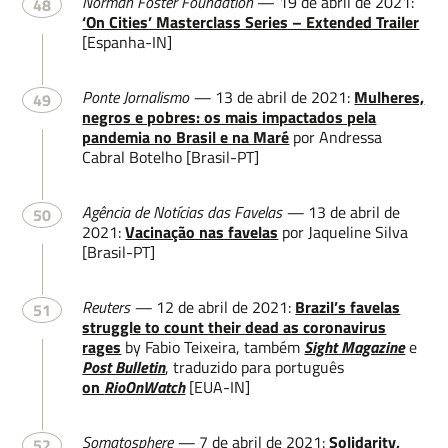
Norman Foster Foundation
— 19 de abril de 2021:
48
‘On Cities’ Masterclass Series – Extended Trailer
[Espanha-IN]
Ponte Jornalismo —
13 de abril de 2021:
Mulheres,
49
negros e pobres: os mais impactados pela
pandemia no Brasil e na Maré
por Andressa
Cabral Botelho [Brasil-PT]
Agência de Notícias das Favelas —
13 de abril de
50
2021:
Vacinação nas favelas
por Jaqueline Silva
[Brasil-PT]
Reuters —
12 de abril de 2021:
Brazil’s favelas
51
struggle to count their dead as coronavirus
rages
by Fabio Teixeira, também
Sight Magazine
e
Post Bulletin
, traduzido para português
on
RioOnWatch
[EUA-IN]
Somatosphere —
7 de abril de 2021:
Solidarity,
52