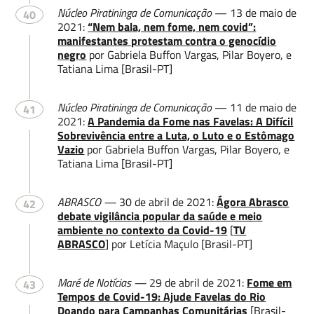
Núcleo Piratininga de Comunicação
— 13 de maio de
40
2021:
“Nem bala, nem fome, nem covid”:
manifestantes protestam contra o genocídio
negro
por Gabriela Buffon Vargas, Pilar Boyero, e
Tatiana Lima [Brasil-PT]
Núcleo Piratininga de Comunicação
— 11 de maio de
41
2021:
A Pandemia da Fome nas Favelas: A Difícil
Sobrevivência entre a Luta, o Luto e o Estômago
Vazio
por Gabriela Buffon Vargas, Pilar Boyero, e
Tatiana Lima [Brasil-PT]
ABRASCO —
30 de abril de 2021:
Ágora Abrasco
42
debate vigilância popular da saúde e meio
ambiente no contexto da Covid-19
[
TV
ABRASCO
] por Letícia Maçulo [Brasil-PT]
Maré de Notícias —
29 de abril de 2021:
Fome em
43
Tempos de Covid-19: Ajude Favelas do Rio
Doando para Campanhas Comunitárias
[Brasil-