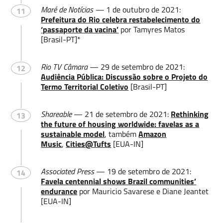
Maré de Notícias —
1 de outubro de 2021:
11
Prefeitura do Rio celebra restabelecimento do
Leave a message
‘passaporte da vacina’
por Tamyres Matos
[Brasil-PT]*
Rio TV Câmara
— 29 de setembro de 2021:
12
Audiência Pública: Discussão sobre o Projeto do
Termo Territorial Coletivo
[Brasil-PT]
Shareable
— 21 de setembro de 2021:
Rethinking
13
the future of housing worldwide: favelas as a
Enviar
sustainable model
, também
Amazon
Music
,
Cities@Tufts
[EUA-IN]
Associated Press
— 19 de setembro de 2021:
14
Favela centennial shows Brazil communities’
endurance
por Mauricio Savarese e Diane Jeantet
[EUA-IN]