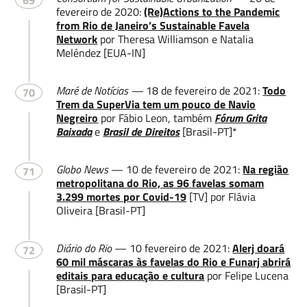
69
fevereiro de 2020:
(Re)Actions to the Pandemic
from Rio de Janeiro’s Sustainable Favela
Network
por Theresa Williamson e Natalia
Meléndez [EUA-IN]
Maré de Notícias —
18 de fevereiro de 2021:
Todo
70
Trem da SuperVia tem um pouco de Navio
Negreiro
por Fábio Leon, também
Fórum Grita
Baixada
e
Brasil de Direitos
[Brasil-PT]*
Globo News
— 10 de fevereiro de 2021:
Na região
71
metropolitana do Rio, as 96 favelas somam
3.299 mortes por Covid-19
[TV] por Flávia
Oliveira [Brasil-PT]
Diário do Rio
— 10 fevereiro de 2021:
Alerj doará
72
60 mil máscaras às favelas do Rio e Funarj abrirá
editais para educação e cultura
por Felipe Lucena
[Brasil-PT]