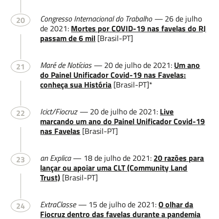
Congresso Internacional do Trabalho —
26 de julho
20
de 2021:
Mortes por COVID-19 nas favelas do RJ
passam de 6 mil
[Brasil-PT]
Maré de Notícias —
20 de julho de 2021:
Um ano
21
do Painel Unificador Covid-19 nas Favelas:
conheça sua História
[Brasil-PT]*
Icict/Fiocruz
—
20 de julho de 2021:
Live
22
marcando um ano do Painel Unificador Covid-19
nas Favelas
[Brasil-PT]
an Explica
— 18 de julho de 2021:
20 razões para
23
lançar ou apoiar uma CLT (Community Land
Trust)
[Brasil-PT]
ExtraClasse —
15 de julho de 2021:
O olhar da
24
Fiocruz dentro das favelas durante a pandemia