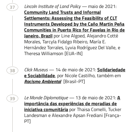
Lincoln Institute of Land Policy —
maio de 2021:
37
Community Land Trusts and Informal
Settlements: Assessing the Feasibility of CLT
Instruments Developed by the Caño Martin Peña
Communities in Puerto Rico for Favelas in Rio de
Janeiro, Brazil
por Line Algoed, Alejandro Cotté
Morales, Tarcyla Fidalgo Ribeiro, María E.
Hernández Torrales, Lyvia Rodríguez Del Valle, e
Theresa Williamson [EUA-IN]
Click Museus
— 14 de maio de 2021:
Solidariedade
38
e Sociabilidade
, por Nicole Castilho, também em
Racismo Ambiental
[Brasil-PT]
Le Monde Diplomatique —
13 de maio de 2021:
A
39
importância das experiências de moradias de
iniciativa comunitária
por Thaisa Comelli, Tucker
Landesman e Alexandre Apsan Frediani [França-
PT]