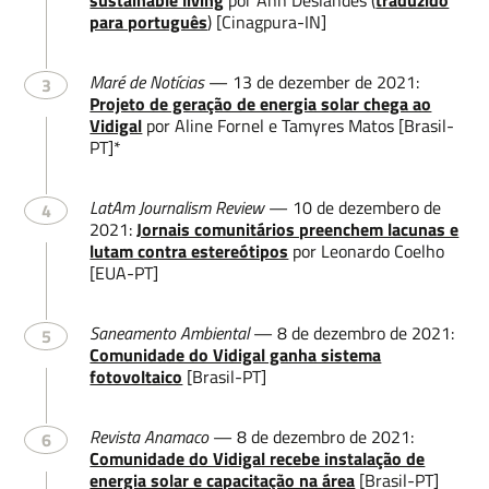
sustainable living
por Ann Deslandes (
traduzido
para português
) [Cinagpura-IN]
Maré de Notícias
— 13 de dezember de 2021:
3
Projeto de geração de energia solar chega ao
Vidigal
por Aline Fornel e Tamyres Matos [Brasil-
PT]*
LatAm Journalism Review
— 10 de dezembero de
4
2021:
Jornais comunitários preenchem lacunas e
lutam contra estereótipos
por Leonardo Coelho
[EUA-PT]
Saneamento Ambiental
— 8 de dezembro de 2021:
5
Comunidade do Vidigal ganha sistema
fotovoltaico
[Brasil-PT]
Revista Anamaco
— 8 de dezembro de 2021:
6
Comunidade do Vidigal recebe instalação de
energia solar e capacitação na área
[Brasil-PT]