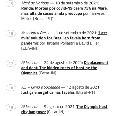
Maré de Notícias —
10 de setembro de 2021:
15
Ronda: Mortes por covid-19 caem 75% na Maré,
mas alta de casos ainda preocupa
por Tamyres
Matos [Brasil-PT]*
Associated Press
— 1 de setembro de 2021:
‘Last
16
mile’ solution for Brazilian favela born from
pandemic
por Tatiana Pollastri e David Biller
[EUA-IN]
Al Jazeera —
24 de agosto de 2021:
Displacement
17
and debt: The hidden costs of hosting the
Olympics
[Catar-IN]
iCS – Clima e Sociedade
— 12 agosto de 2021:
18
Justiça energética nas favelas
[Brasil-PT]
Al Jazeera —
9 agosto de 2021:
The Olympic host
19
city hangover
[Catar-IN]