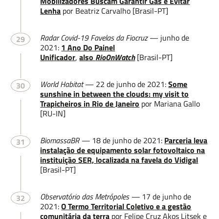
Mobilizadores Buscam Garantir Gás e Evitar
Lenha
por Beatriz Carvalho [Brasil-PT]
Radar Covid-19 Favelas da Fiocruz
— junho de
29
2021:
1 Ano Do Painel
Unificador
,
also
RioOnWatch
[Brasil-PT]
World Habitat
— 22 de junho de 2021:
Some
30
sunshine in between the clouds: my visit to
Trapicheiros in Rio de Janeiro
por Mariana Gallo
[RU-IN]
BiomassaBR —
18 de junho de 2021:
Parceria leva
31
instalação de equipamento solar fotovoltaico na
instituição SER, localizada na favela do Vidigal
[Brasil-PT]
Observatório das Metrópoles —
17 de junho de
32
2021:
O Termo Territorial Coletivo e a gestão
comunitária da terra
por Felipe Cruz Akos Litsek e