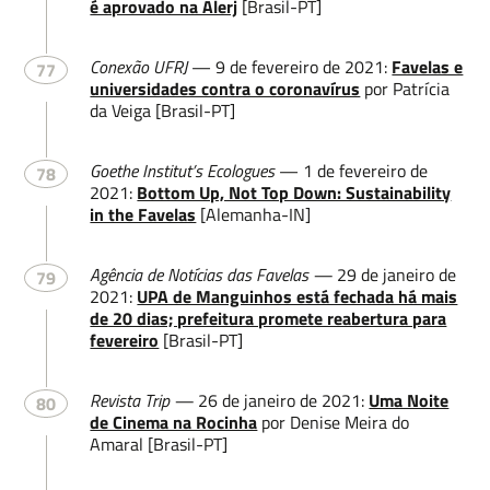
é aprovado na Alerj
[Brasil-PT]
Conexão UFRJ
— 9 de fevereiro de 2021:
Favelas e
77
universidades contra o coronavírus
por Patrícia
da Veiga [Brasil-PT]
Goethe Institut’s Ecologues
— 1 de fevereiro de
78
2021:
Bottom Up, Not Top Down: Sustainability
in the Favelas
[Alemanha-IN]
Agência de Notícias das Favelas —
29 de janeiro de
79
2021:
UPA de Manguinhos está fechada há mais
de 20 dias; prefeitura promete reabertura para
fevereiro
[Brasil-PT]
Revista Trip —
26 de janeiro de 2021:
Uma Noite
80
de Cinema na Rocinha
por Denise Meira do
Amaral [Brasil-PT]