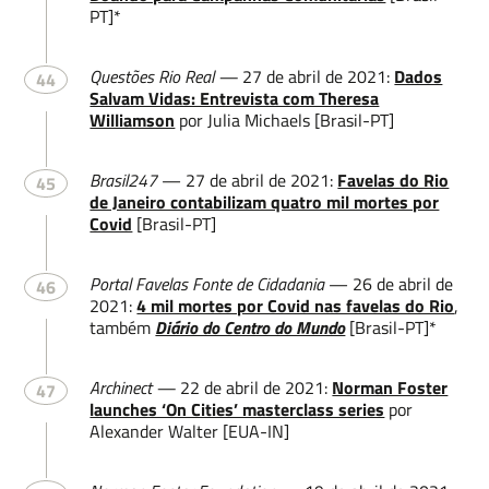
PT]*
Questões Rio Real —
27 de abril de 2021:
Dados
44
Salvam Vidas: Entrevista com Theresa
Williamson
por Julia Michaels [Brasil-PT]
Brasil247
— 27 de abril de 2021:
Favelas do Rio
45
de Janeiro contabilizam quatro mil mortes por
Covid
[Brasil-PT]
Portal Favelas Fonte de Cidadania
— 26 de abril de
46
2021:
4 mil mortes por Covid nas favelas do Rio
,
também
Diário do Centro do Mundo
[Brasil-PT]*
Archinect —
22 de abril de 2021:
Norman Foster
47
launches ‘On Cities’ masterclass series
por
Alexander Walter [EUA-IN]