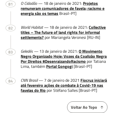
O Cidadão
— 18 de janeiro de 2021:
Projetos
81
remuneram comunicadores de favela; racismo e
energia são os temas
Brasil-PT]
World Habitat —
18 de janeiro de 2021:
Collective
82
titles – The future of land rights for informal
settlements?
por Mariangela Veronesi [RU-IN]
Geledés —
13 de janeiro de 2021:
O Movimento
83
Negro Organizado Hoje: Vozes da Coalizão Negra
Por Direitos #DesenraizandoRacismo
por Tatiana
Lima, também
Portal Gongogi
[Brasil-PT]
CNN Brasil
— 7 de janeiro de 2021
Fiocruz iniciará
84
até fevereiro ações de combate à Covid-19 nas
favelas do Rio
por Stéfano Salles [Brasil-PT]
Voltar Ao Topo