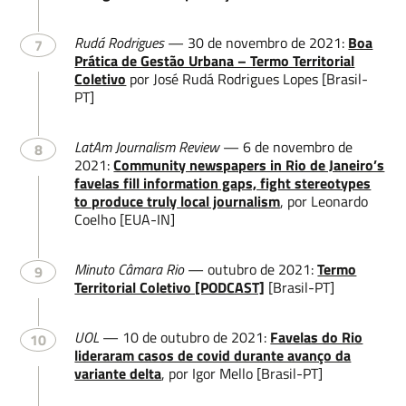
Rudá Rodrigues
— 30 de novembro de 2021:
Boa
7
Prática de Gestão Urbana – Termo Territorial
Coletivo
por José Rudá Rodrigues Lopes [Brasil-
PT]
LatAm Journalism Review
— 6 de novembro de
8
Name
2021:
Community newspapers in Rio de Janeiro’s
favelas fill information gaps, fight stereotypes
to produce truly local journalism
, por Leonardo
Coelho [EUA-IN]
Lastname
Minuto Câmara Rio
— outubro de 2021:
Termo
9
Territorial Coletivo [PODCAST]
[Brasil-PT]
UOL
— 10 de outubro de 2021:
Favelas do Rio
10
lideraram casos de covid durante avanço da
Email
variante delta
, por Igor Mello [Brasil-PT]