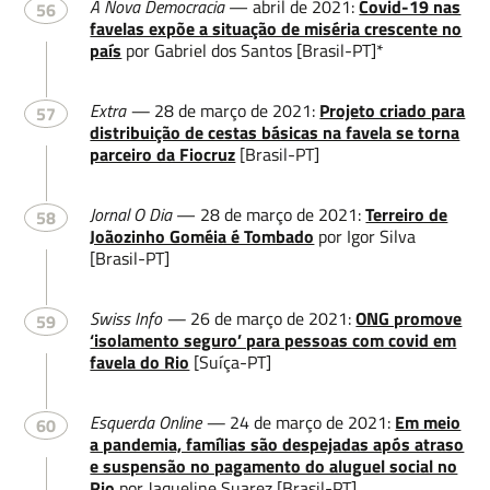
A Nova Democracia
— abril de 2021:
Covid-19 nas
56
favelas expõe a situação de miséria crescente no
país
por Gabriel dos Santos [Brasil-PT]*
Extra —
28 de março de 2021:
Projeto criado para
57
distribuição de cestas básicas na favela se torna
parceiro da Fiocruz
[Brasil-PT]
Jornal O Dia
— 28 de março de 2021:
Terreiro de
58
Joãozinho Goméia é Tombado
por Igor Silva
[Brasil-PT]
Swiss Info —
26 de março de 2021:
ONG promove
59
‘isolamento seguro’ para pessoas com covid em
favela do Rio
[Suíça-PT]
Esquerda Online —
24 de março de 2021:
Em meio
60
a pandemia, famílias são despejadas após atraso
e suspensão no pagamento do aluguel social no
Rio
por Jaqueline Suarez [Brasil-PT]