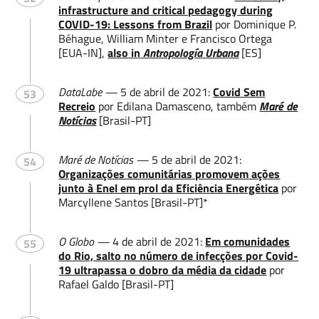
infrastructure and critical pedagogy during
COVID-19: Lessons from Brazil
por Dominique P.
Béhague, William Minter e Francisco Ortega
[EUA-IN],
also in
Antropología Urbana
[ES]
DataLabe —
5 de abril de 2021:
Covid Sem
53
Recreio
por Edilana Damasceno, também
Maré de
Notícias
[Brasil-PT]
Maré de Notícias —
5 de abril de 2021:
54
Organizações comunitárias promovem ações
junto à Enel em prol da Eficiência Energética
por
Marcyllene Santos [Brasil-PT]*
O Globo —
4 de abril de 2021:
Em comunidades
55
do Rio, salto no número de infecções por Covid-
19 ultrapassa o dobro da média da cidade
por
Rafael Galdo [Brasil-PT]